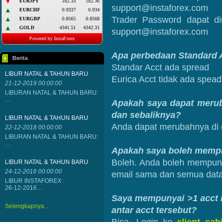
support@instaforex.com
Trader Password
dapat d
support@instaforex.com
Apa perbedaan Standard 
Berita
Standar Acct ada spread
LIBUR NATAL & TAHUN BARU
Eurica Acct tidak ada spead
21-12-2019 00:00:00
LIBURAN NATAL & TAHUN BARU:
…
Apakah saya dapat merub
dan sebaliknya?
LIBUR NATAL & TAHUN BARU
Anda dapat merubahnya di
22-12-2018 00:00:00
LIBURAN NATAL & TAHUN BARU:
…
Apakah saya boleh mempun
Boleh. Anda boleh mempuny
LIBUR NATAL & TAHUN BARU
24-12-2016 00:00:00
email sama dan semua dat
LIBUR INSTAFOREX :
26-12-2016…
Saya mempunyai >1 acct i
Selengkapnya...
antar acct tersebut?