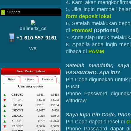
4. Kami akan mengkonfirmas
5. Jika ingin membeli balan
Support
form deposit lokal
6. Setelah melakukan depo
onlineifx_cs
di
Promosi
(Optional)
7. Anda siap untuk melakuka
+1-610-557-9161
8. Apabila anda ingin men
WA
dibaca di
PAMM
Setelah mendafar, sa
PASSWORD. Apa itu?
Pin Code digunakan untuk p
Pusat
Phone Password digunaka
withdraw
Saya lupa Pin Code, Pho
Pin Code dapat direset di
c
Phone Password dapat di