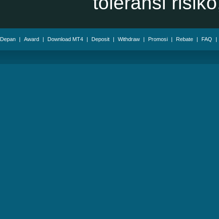
toleransi risik
Depan
|
Award
|
Download MT4
|
Deposit
|
Withdraw
|
Promosi
|
Rebate
|
FAQ
|