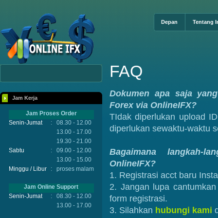
Depan
Tentang I
FAQ
Dokumen apa saja yang 
Jam Kerja
Forex via OnlineIFX?
Jam Proses Order
TIdak diperlukan upload ID
Senin-Jumat
:
08.30 - 12.00
diperlukan sewaktu-waktu s
13.00 - 17.00
19.30 - 21.00
Sabtu
:
09.00 - 12.00
Bagaimana langkah-la
13.00 - 15.00
OnlineIFX?
Minggu / Libur
:
proses malam
1. Registrasi acct baru Ins
2. Jangan lupa cantumka
Jam Online Support
Senin-Jumat
:
08.30 - 12.00
form registrasi.
13.00 - 17.00
3. Silahkan
hubungi kami
d